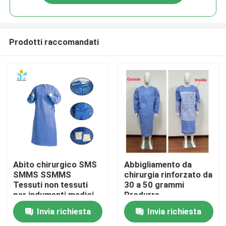
Prodotti raccomandati
Casa
Abito chirurgico SMS
Abbigliamento da
SMMS SSMMS
chirurgia rinforzato da
Tessuti non tessuti
30 a 50 grammi
Prodotti
per indumenti medici
Produrre
usa e getta
abbigliamento
Invia richiesta
Invia richiesta
protettivo sterile / non
Circa noi
sterile