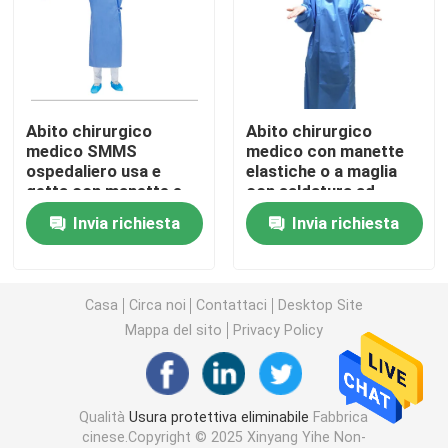
abito chirurgico eliminabile
Di SMS tessuto non
Abito chirurgico
Abito chirurgico
medico SMMS
medico con manette
ospedaliero usa e
elastiche o a maglia
Dei pp tessuto non
getta con manette e
con saldatura ad
cravatte certificato
ultrasuoni
Invia richiesta
Invia richiesta
CE
Abito eliminabile di isolamento
maschera di protezione eliminabile di 3 pieghe
Casa
Circa noi
Contattaci
Desktop Site
Mappa del sito
Privacy Policy
Cappotto eliminabile del laboratorio
Qualità
Usura protettiva eliminabile
Fabbrica
Abiti eliminabili del kimono
cinese.Copyright © 2025 Xinyang Yihe Non-