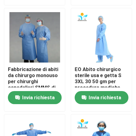
Giro della fabbrica
Controllo di qualità
Contattici
Fabbricazione di abiti
EO Abito chirurgico
Richieda una citazione
da chirurgo monouso
sterile usa e getta S
per chirurghi
3XL 30 50 gm per
ospedalieri SMMS di
procedure mediche
materiale non tessuto
Usura protettiva eliminabile
Invia richiesta
Invia richiesta
Vestiti protettivi eliminabili
Tuta protettiva eliminabile