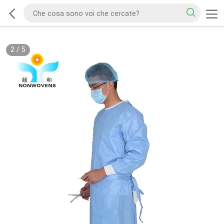
2
/
5