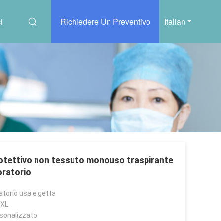
i
Richiedere Un Preventivo
Italian
rotettivo non tessuto monouso traspirante
oratorio
atorio usa e getta
3XL
rsonalizzato