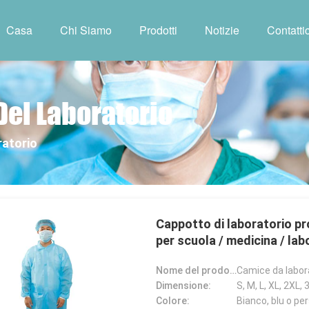
Casa
Chi Siamo
Prodotti
Notizie
Contattic
Del Laboratorio
ratorio
Cappotto di laboratorio p
per scuola / medicina / lab
Nome del prodotto:
Camice da labor
Dimensione:
S, M, L, XL, 2XL, 
Colore:
Bianco, blu o pe