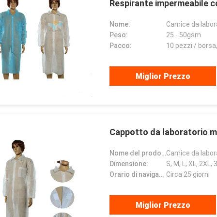
Respirante impermeabile c
pezzi/cassa
Nome:
Camice da labor
Peso:
25 - 50gsm
Pacco:
10 pezzi / borsa
Miglior Prezzo
Cappotto da laboratorio m
Nome del prodotto:
Camice da labor
Dimensione:
S, M, L, XL, 2XL, 
Orario di navigazione:
Circa 25 giorni
Miglior Prezzo