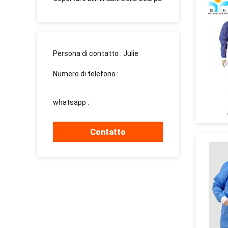
Persona di contatto :
Julie
Numero di telefono :
15937139510
whatsapp :
+8615937139510
Contatto