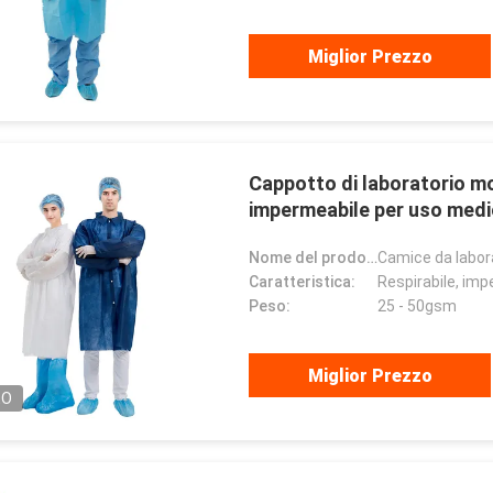
Miglior Prezzo
Cappotto di laboratorio m
impermeabile per uso medic
Nome del prodotto:
Camice da labor
Caratteristica:
Respirabile, im
Peso:
25 - 50gsm
Miglior Prezzo
EO