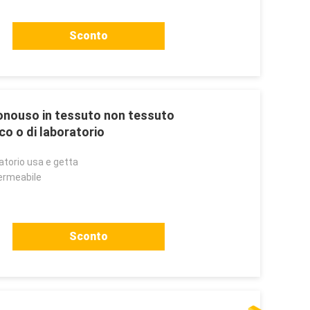
Sconto
onouso in tessuto non tessuto
o o di laboratorio
atorio usa e getta
permeabile
Sconto