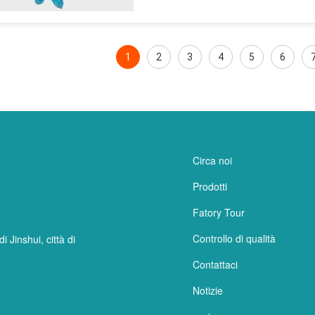
1
2
3
4
5
6
Circa noi
Prodotti
Fatory Tour
Controllo di qualità
 Jinshui, città di
Contattaci
Notizie