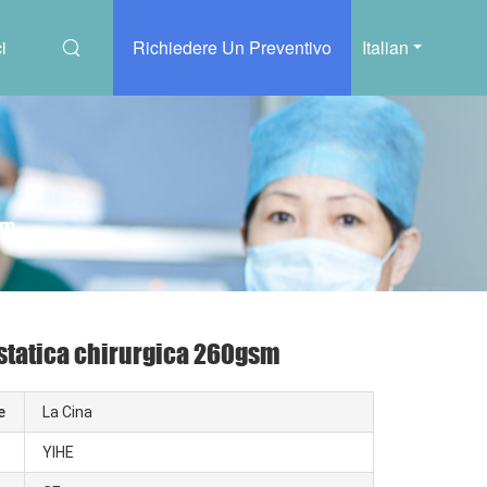
i
Richiedere Un Preventivo
Italian
sm
à statica chirurgica 260gsm
e
La Cina
YIHE