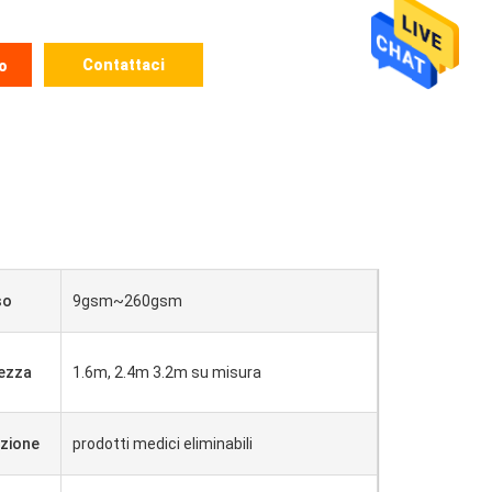
Contattaci
o
so
9gsm~260gsm
ezza
1.6m, 2.4m 3.2m su misura
azione
prodotti medici eliminabili