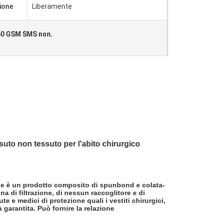
ione
Liberamente
260 GSM SMS non
,
ssuto non tessuto per l'abito chirurgico
he è un prodotto composito di spunbond e colata-
na di filtrazione, di nessun raccoglitore e di
te e medici di protezione quali i vestiti chirurgici,
 garantita. Può fornire la relazione