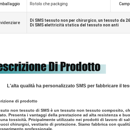
mballaggio
Rotolo che packging
Camp
Di SMS tessuto non per chirurgico
,
un tessuto da 
videnziare
Di SMS elettricità statica del tessuto non anti
escrizione Di Prodotto
L'alta qualità ha personalizzato SMS per fabbricare il te
rizione di prodotto
essuto non tessuto di SMS è un tessuto non tessuto composito, c
iato. Presenta i vantaggi della prestazione ad alta resistenza e buo
una tossicità. Pricipalmente utilizzato nei prodotti di lavoro di salu
ucci chirurgici, vestiario di protezione. Siamo fabbrica con qualità
'esperimento professionale.