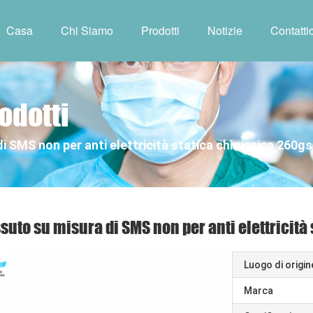
Casa
Chi Siamo
Prodotti
Notizie
Contattic
odotti
i SMS non per anti elettricità statica chirurgica 260g
suto su misura di SMS non per anti elettricit
Luogo di origin
Marca