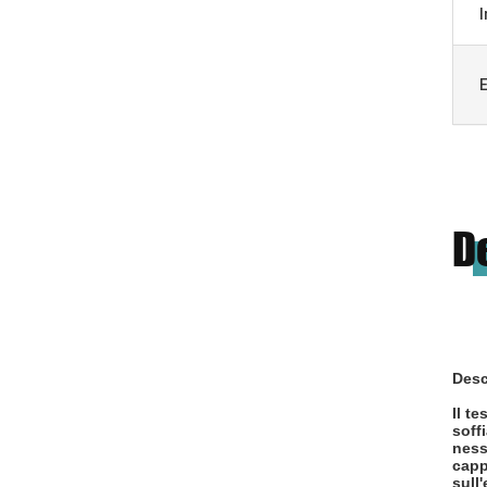
I
E
D
Desc
Il t
soff
ness
capp
sull