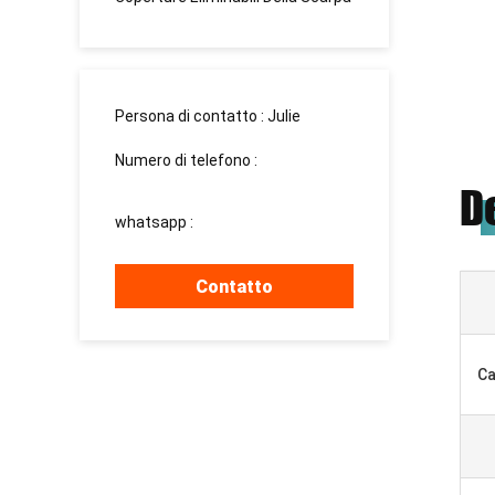
Persona di contatto :
Julie
Numero di telefono :
15937139510
D
whatsapp :
+8615937139510
Contatto
Ca