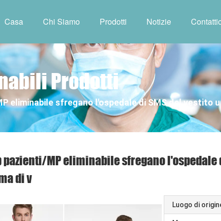
Casa
Chi Siamo
Prodotti
Notizie
Contattic
inabili Prodotti
MP eliminabile sfregano l'ospedale di SMS del vestito u
p pazienti/MP eliminabile sfregano l'ospedale 
ma di v
Luogo di origin