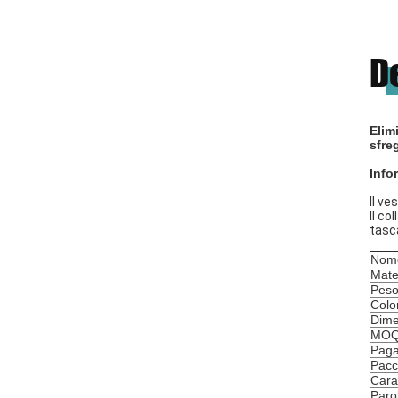
D
Elim
sfre
Info
Il ve
Il co
tasca
Nome
Mate
Pes
Colo
Dime
MO
Pag
Pacc
Carat
Paro