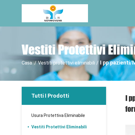
Vestiti Protettivi Elim
I pp pazienti/
Casa
/
Vestiti protettivi eliminabili
/
Tutti I Prodotti
I p
for
Usura Protettiva Eliminabile
Vestiti Protettivi Eliminabili