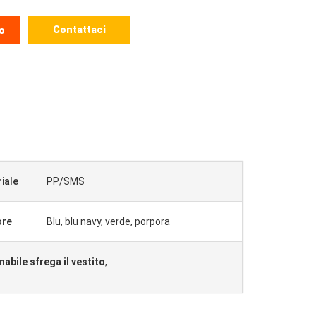
Contattaci
o
iale
PP/SMS
ore
Blu, blu navy, verde, porpora
nabile sfrega il vestito
,