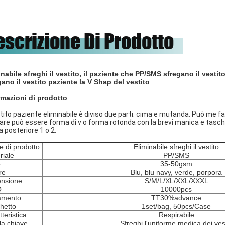
escrizione Di Prodotto
inabile sfreghi il vestito, il paziente che PP/SMS sfregano il vesti
gano il vestito paziente la V Shap del vestito
rmazioni di prodotto
stito paziente eliminabile è diviso due parti: cima e mutanda. Può me f
llare può essere forma di v o forma rotonda con la brevi manica e tasche,
 posteriore 1 o 2.
 di prodotto
Eliminabile sfreghi il vestito
riale
PP/SMS
o
35-50gsm
re
Blu, blu navy, verde, porpora
nsione
S/M/L/XL/XXL/XXXL
Q
10000pcs
amento
TT30%advance
hetto
1set/bag, 50pcs/Case
teristica
Respirabile
la chiave
Sfreghi l'uniforme medica dei vest