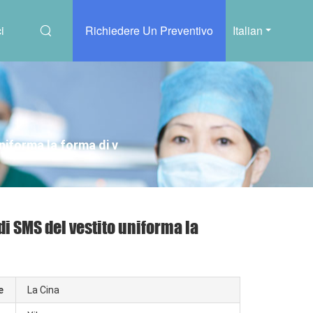
i
Richiedere Un Preventivo
Italian
niforma la forma di v
di SMS del vestito uniforma la
e
La Cina