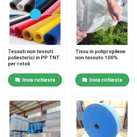
Giro della fabbrica
Controllo di qualità
Tessuti non tessuti
Tissu in polipropilene
Contattici
poliesterici in PP TNT
non tessuto 100%
per rotoli
Richieda una citazione
Invia richiesta
Invia richiesta
Usura protettiva eliminabile
Vestiti protettivi eliminabili
Tuta protettiva eliminabile