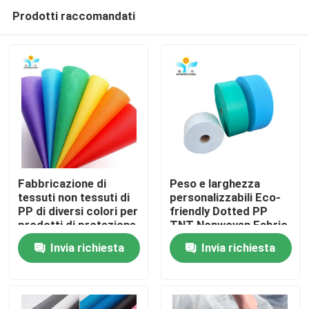
Prodotti raccomandati
Fabbricazione di
Peso e larghezza
tessuti non tessuti di
personalizzabili Eco-
PP di diversi colori per
friendly Dotted PP
Casa
prodotti di protezione
TNT Nonwoven Fabric
monouso
Roll
Invia richiesta
Invia richiesta
Prodotti
Circa noi