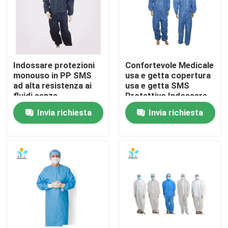
Giro della fabbrica
Controllo di qualità
Indossare protezioni
Confortevole Medicale
monouso in PP SMS
usa e getta copertura
ad alta resistenza ai
usa e getta SMS
Contattici
fluidi senza
Protettivo Indossare
copriscarpe
ospedaliero nemico
Invia richiesta
Invia richiesta
Richieda una citazione
Usura protettiva eliminabile
Vestiti protettivi eliminabili
Tuta protettiva eliminabile