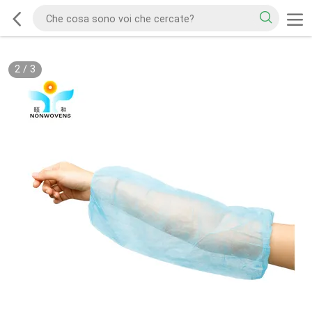
2
/
3