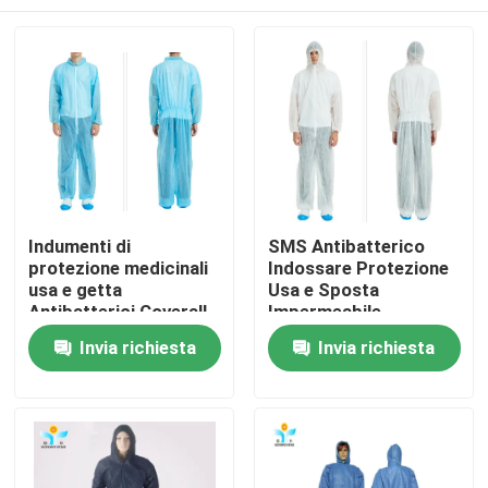
Indumenti di
SMS Antibatterico
protezione medicinali
Indossare Protezione
usa e getta
Usa e Sposta
Antibatterici Coverall
Impermeabile
SMS impermeabile per
Indossare Protezione
Casa
Invia richiesta
Invia richiesta
l' ospedale
In Coperta Per
Ospedale
Prodotti
Circa noi