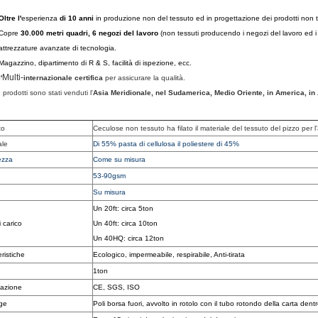
Oltre l'
esperienza
di 10 anni
in produzione non del tessuto ed in progettazione dei prodotti non t
Copre
30.000 metri quadri, 6 negozi del lavoro
(non tessuti producendo i negozi del lavoro ed
attrezzature avanzate di tecnologia.
Magazzino, dipartimento di R & S, facilità di ispezione, ecc.
Multi-
l'
internazionale certifica
per assicurare la qualità.
I prodotti sono stati venduti l'
Asia Meridionale, nel Sudamerica, Medio Oriente, in America, in 
to
Ceculose non tessuto ha filato il materiale del tessuto del pizzo per l'
ale
Di 55% pasta di cellulosa il poliestere di 45%
ezza
Come su misura
53-90gsm
Su misura
Un 20ft: circa 5ton
 carico
Un 40ft: circa 10ton
Un 40HQ: circa 12ton
ristiche
Ecologico, impermeabile, respirabile, Anti-tirata
1ton
cazione
CE, SGS, ISO
ge
Poli borsa fuori, avvolto in rotolo con il tubo rotondo della carta dent