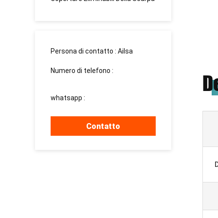
Persona di contatto :
Ailsa
Numero di telefono :
D
13526881032
whatsapp :
+8613526881032
Contatto