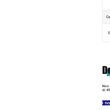
Ce
E
D
Non 
di 4
I n