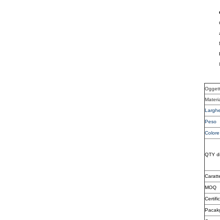
Ogget
Materi
Largh
Peso
Colore
QTY di
Caratte
MOQ
Certifi
Pacak