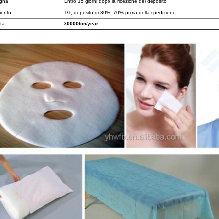
gna
Entro 15 giorni dopo la ricezione del deposito
ento
T/T, deposito di 30%, 70% prima della spedizione
tà
30000ton/year