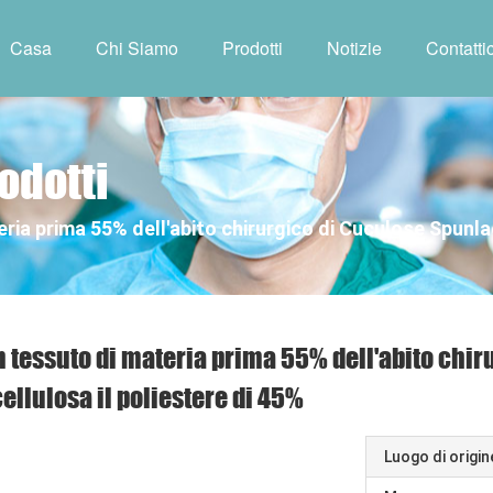
Casa
Chi Siamo
Prodotti
Notizie
Contattic
odotti
ia prima 55% dell'abito chirurgico di Cuculose Spunlac
 tessuto di materia prima 55% dell'abito chi
cellulosa il poliestere di 45%
Luogo di origin