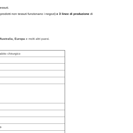
essuti.
i prodotti non tessuti funzionano i negozi)
e 3 linee di produzione
di
Australia, Europa
e molti altri paesi.
abito chirurgico
ro