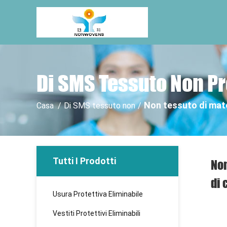
Di SMS Tessuto Non Pr
Non tessuto di mater
Casa
/
Di SMS tessuto non
/
Tutti I Prodotti
Non
di 
Usura Protettiva Eliminabile
Vestiti Protettivi Eliminabili