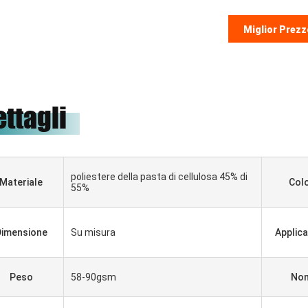
Miglior Prezz
ettagli
poliestere della pasta di cellulosa 45% di
Materiale
Col
55%
Dimensione
Su misura
Applic
Peso
58-90gsm
No