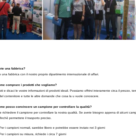
ete una fabbrica?
 una fabbrica con il nostro proprio dipartimento internazionale di affari.
me comprare i prodotti che vogliamo?
tti e dicaci le vostre informazioni di prodotti ideali. Possiamo offrirvi interamente circa il prezzo, t
del contenitore e tutte le altre domande che cosa la u vuole conoscere.
me posso convincere un campione per controllare la qualità?
e richiedere il campione per controllare la nostra qualità. Se avete bisogno appena di alcuni campio
 finchè permettete il trasporto preciso.
Per i campioni normali, sarebbe libero e potrebbe essere inviato nei 3 giorni
Per i campioni su misura, richiede i circa 7 giorni