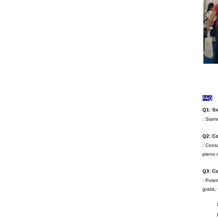
FAQ
Q1: Si
: Siamo
Q2: Co
: Conta
pieno 
Q3: Co
: Potet
gratis,