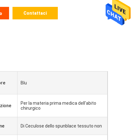
Contattaci
o
ore
Blu
Per la materia prima medica dell'abito
azione
chirurgico
me
Di Ceculose dello spunblace tessuto non