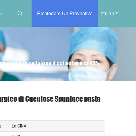
i
Richiedere Un Preventivo
Italian
e pasta di cellulosa il poliestere di 45%
rurgico di Cuculose Spunlace pasta
e
La CINA