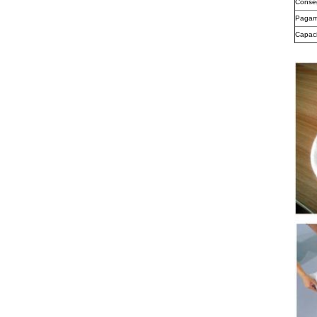
Conse
Pagam
Capaci