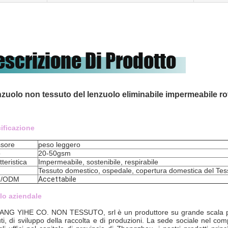
escrizione Di Prodotto
enzuolo non tessuto del lenzuolo eliminabile impermeabile rot
ificazione
sore
peso leggero
o
20-50gsm
teristica
Impermeabile, sostenibile, respirabile
Tessuto domestico, ospedale, copertura domestica del Tes
/ODM
Accettabile
ilo aziendale
ANG YIHE CO. NON TESSUTO, srl è un produttore su grande scala profess
ti, di sviluppo della raccolta e di produzioni. La sede sociale nel co