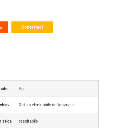
Contattaci
o
iale
Pp
chiavi
Rotolo eliminabile del lenzuolo
ristica
respirabile