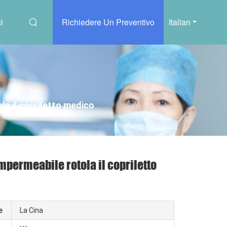
i
Richiedere Un Preventivo
Italian
la il copriletto medico
impermeabile rotola il copriletto
e
La Cina