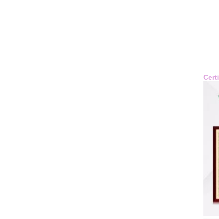
Certi
Cert