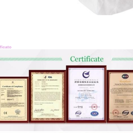
ficat
ificato