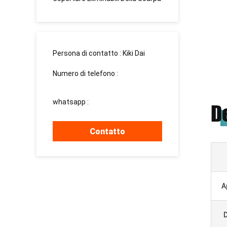
Persona di contatto :
Kiki Dai
Numero di telefono :
13183003023
whatsapp :
+8615937139510
D
Contatto
A