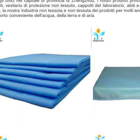
li uffici nel capitale di provincia di Zhengzhou, i nostri prodotti princ
ti, vestiario di protezione non tessuto, cappotti del laboratorio, abiti e
 la nostra industria non tessuta e non tessuta dei prodotti per molti an
orto conveniente dell'acqua, della terra e di aria.