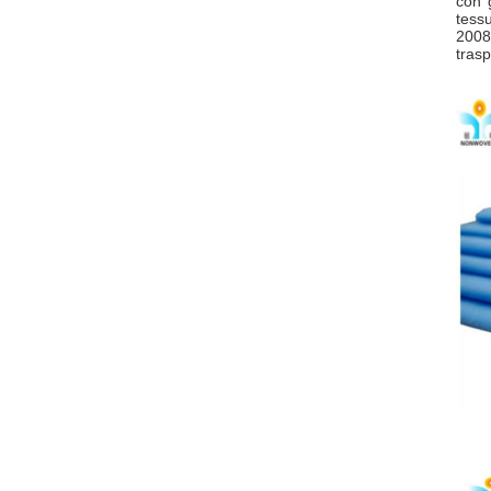
con g
tessu
2008,
trasp