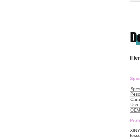
D
Il l
Spec
Spes
Pes
Carat
Uso
OEM
Prof
XINY
tessu