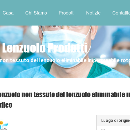
Casa
Chi Siamo
Prodotti
Notizie
Contattic
 Lenzuolo Prodotti
 non tessuto del lenzuolo eliminabile impermeabile roto
lenzuolo non tessuto del lenzuolo eliminabile 
dico
Luogo di origin