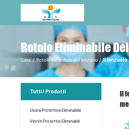
Rotolo Eliminabile Del
Il lenzuolo
Casa
/
Rotolo eliminabile del lenzuolo
/
Tutti I Prodotti
Il 
me
Usura Protettiva Eliminabile
Vestiti Protettivi Eliminabili