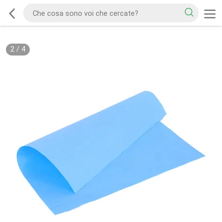
2
/
4