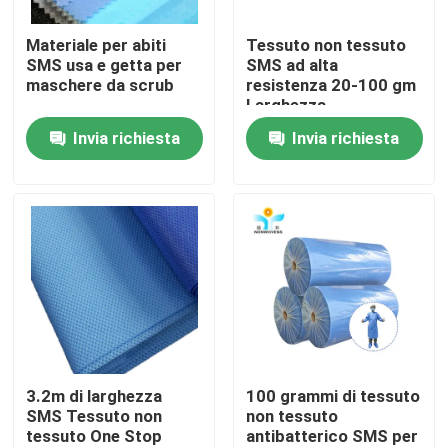
Materiale per abiti
Tessuto non tessuto
Giro della fabbrica
SMS usa e getta per
SMS ad alta
maschere da scrub
resistenza 20-100 gm
Larghezza
Controllo di qualità
personalizzata 1,6 m
Invia richiesta
Invia richiesta
2,4 m 3,2 m
Contattici
Richieda una citazione
Usura protettiva eliminabile
Vestiti protettivi eliminabili
3.2m di larghezza
100 grammi di tessuto
SMS Tessuto non
non tessuto
tessuto One Stop
antibatterico SMS per
Tuta protettiva eliminabile