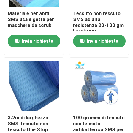
Materiale per abiti
Tessuto non tessuto
Giro della fabbrica
SMS usa e getta per
SMS ad alta
maschere da scrub
resistenza 20-100 gm
Larghezza
Controllo di qualità
personalizzata 1,6 m
Invia richiesta
Invia richiesta
2,4 m 3,2 m
Contattici
Richieda una citazione
Usura protettiva eliminabile
Vestiti protettivi eliminabili
3.2m di larghezza
100 grammi di tessuto
SMS Tessuto non
non tessuto
tessuto One Stop
antibatterico SMS per
Tuta protettiva eliminabile