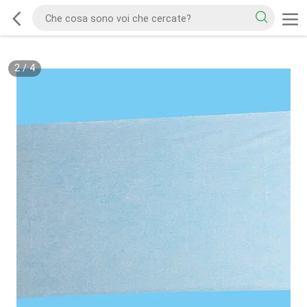
2
/
4