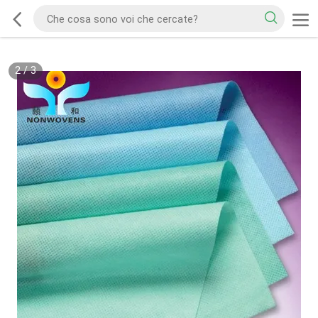
2
/
3