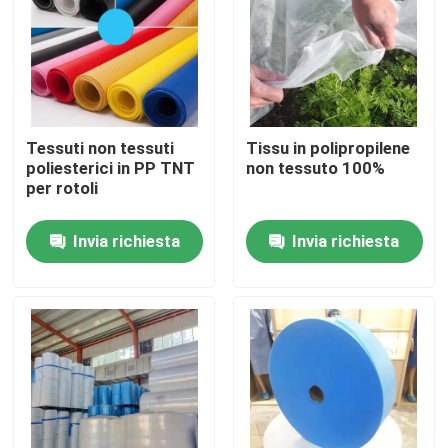
Giro della fabbrica
Controllo di qualità
Tessuti non tessuti
Tissu in polipropilene
poliesterici in PP TNT
non tessuto 100%
Contattici
per rotoli
Invia richiesta
Invia richiesta
Richieda una citazione
Usura protettiva eliminabile
Vestiti protettivi eliminabili
Tuta protettiva eliminabile