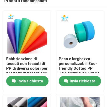
Prodotti raccomandati
Fabbricazione di
Peso e larghezza
tessuti non tessuti di
personalizzabili Eco-
PP di diversi colori per
friendly Dotted PP
prodotti di protezione
TNT Nonwoven Fabric
Casa
monouso
Roll
Invia richiesta
Invia richiesta
Prodotti
Circa noi