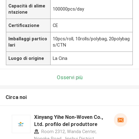
Capacità di alime
100000pcs/day
ntazione
Certificazione
CE
Imballaggi partico
10pcs/roll, 10rolls/polybag, 20polybag
lari
s/CTN
Luogo di origine
La Cina
Osservi più
Circa noi
Xinyang Yihe Non-Woven Co.,
Ltd. profilo del produttore
Room 2312, Wanda Center,
Nongke Road, Jinshui District,