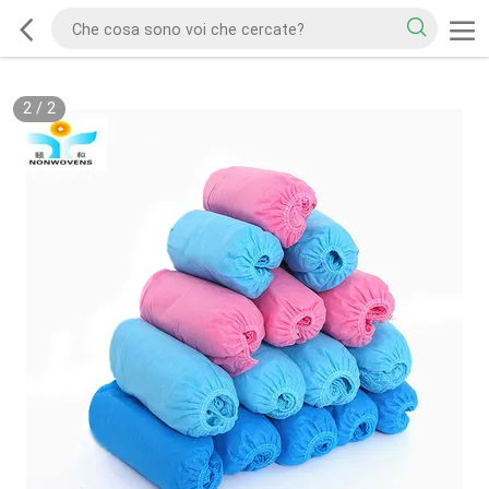
2
/
2