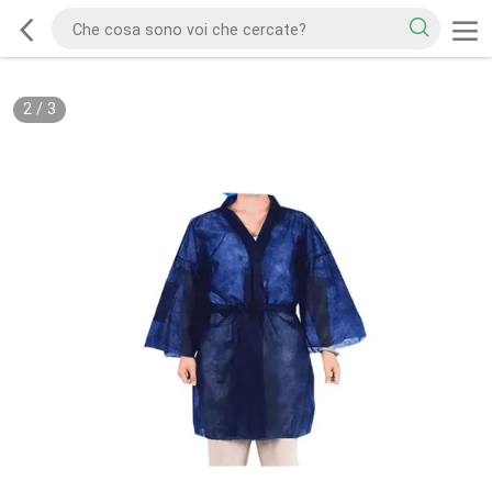
2
/
3