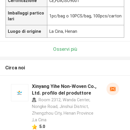
Certificazione
CE,FDA,ISO9001
Imballaggi partico
1pc/bag o 10PCS/bag, 100pcs/carton
lari
Luogo di origine
La Cina, Henan
Osservi più
Circa noi
Xinyang Yihe Non-Woven Co.,
Ltd. profilo del produttore
Room 2312, Wanda Center,
Nongke Road, Jinshui District,
Zhengzhou City, Henan Province
,La Cina
5.0