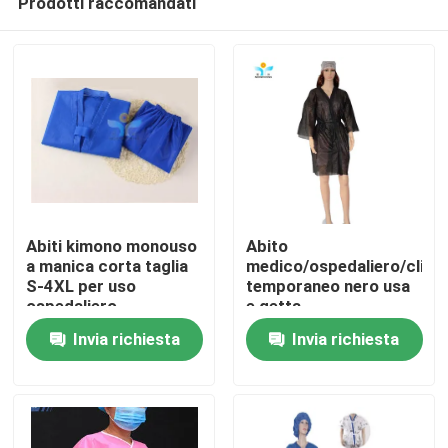
Prodotti raccomandati
Abiti kimono monouso
Abito
a manica corta taglia
medico/ospedaliero/clini
S-4XL per uso
temporaneo nero usa
ospedaliero
e getta
Casa
Invia richiesta
Invia richiesta
Prodotti
Circa noi