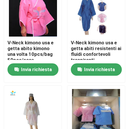
Giro della fabbrica
Controllo di qualità
V-Neck kimono usa e
V-Neck kimono usa e
getta abito kimono
getta abiti resistenti ai
Contattici
una volta 10pcs/bag
fluidi confortevoli
50pcs/case
traspiranti
Invia richiesta
Invia richiesta
Richieda una citazione
Usura protettiva eliminabile
Vestiti protettivi eliminabili
Tuta protettiva eliminabile