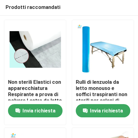
Prodotti raccomandati
Non sterili Elastici con
Rulli di lenzuola da
apparecchiatura
letto monouso e
Respirante a prova di
soffici traspiranti non
Casa
polvere Lastre da letto
sterili per saloni di
per massaggi
bellezza / medici
Invia richiesta
Invia richiesta
Prodotti
Circa noi