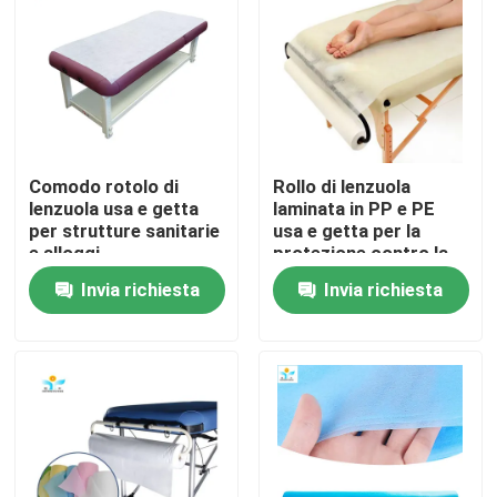
Giro della fabbrica
Controllo di qualità
Comodo rotolo di
Rollo di lenzuola
Contattici
lenzuola usa e getta
laminata in PP e PE
per strutture sanitarie
usa e getta per la
e alloggi
protezione contro la
Richieda una citazione
polvere
Invia richiesta
Invia richiesta
Usura protettiva eliminabile
Vestiti protettivi eliminabili
Tuta protettiva eliminabile