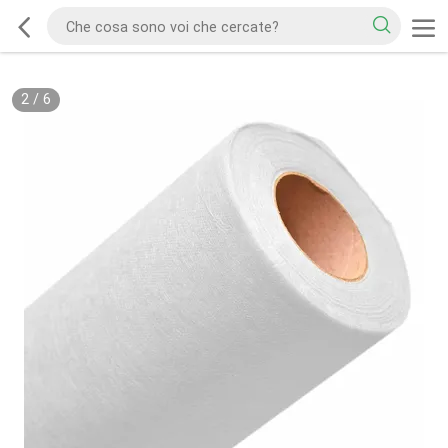
2
/
6