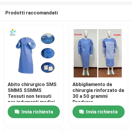
Prodotti raccomandati
Abito chirurgico SMS
Abbigliamento da
SMMS SSMMS
chirurgia rinforzato da
Casa
Tessuti non tessuti
30 a 50 grammi
per indumenti medici
Produrre
usa e getta
abbigliamento
Invia richiesta
Invia richiesta
Prodotti
protettivo sterile / non
sterile
Circa noi