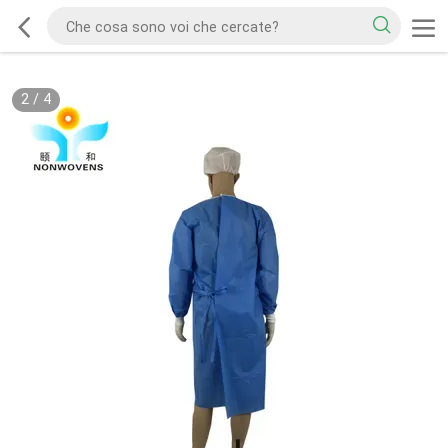
2
/
4