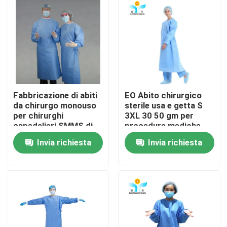
Giro della fabbrica
Controllo di qualità
Contattici
Fabbricazione di abiti
EO Abito chirurgico
da chirurgo monouso
sterile usa e getta S
per chirurghi
3XL 30 50 gm per
Richieda una citazione
ospedalieri SMMS di
procedure mediche
materiale non tessuto
Invia richiesta
Invia richiesta
Usura protettiva eliminabile
Vestiti protettivi eliminabili
Tuta protettiva eliminabile