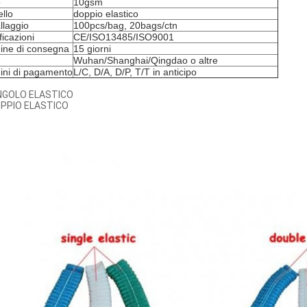
o
10gsm
llo
doppio elastico
llaggio
100pcs/bag, 20bags/ctn
ficazioni
CE/ISO13485/ISO9001
ine di consegna
15 giorni
Wuhan/Shanghai/Qingdao o altre
ini di pagamento
L/C, D/A, D/P, T/T in anticipo
NGOLO ELASTICO
OPPIO ELASTICO