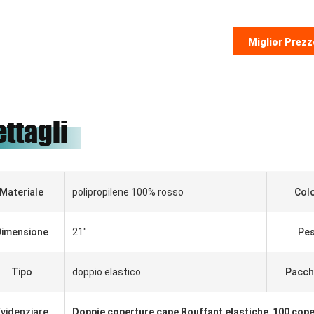
Miglior Prezz
ettagli
Materiale
polipropilene 100% rosso
Col
Dimensione
21"
Pe
Tipo
doppio elastico
Pacch
videnziare
Doppie coperture cape Bouffant elastiche
,
100 cope