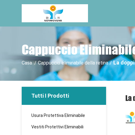
Cappuccio Eliminabile
La doppi
Casa
/
Cappuccio eliminabile della retina
/
Tutti I Prodotti
La 
Usura Protettiva Eliminabile
Vestiti Protettivi Eliminabili