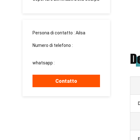
Persona di contatto :
Ailsa
Numero di telefono :
13526881032
D
whatsapp :
+8613526881032
Contatto
E