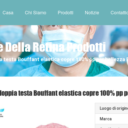
Casa
Chi Siamo
Prodotti
Notizie
Contattic
 Della Retina Prodotti
a testa Bouffant elastica copre 100% pp per bellezza
doppia testa Bouffant elastica copre 100% pp p
Luogo di origin
Marca