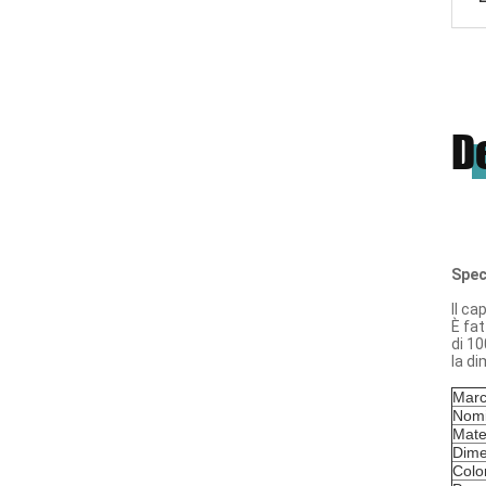
D
Spec
Il ca
È fa
di 10
la d
Marc
Nomi
Mate
Dime
Colo