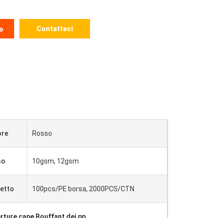
Contattaci
o
ore
Rosso
so
10gsm, 12gsm
etto
100pcs/PE borsa, 2000PCS/CTN
rture cape Bouffant dei pp