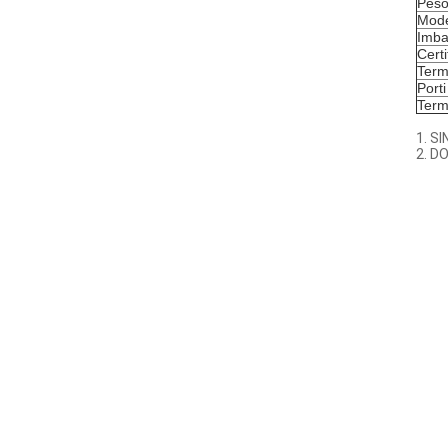
Pes
Mode
Imba
Certi
Term
Porti
Term
1.
SI
2. D