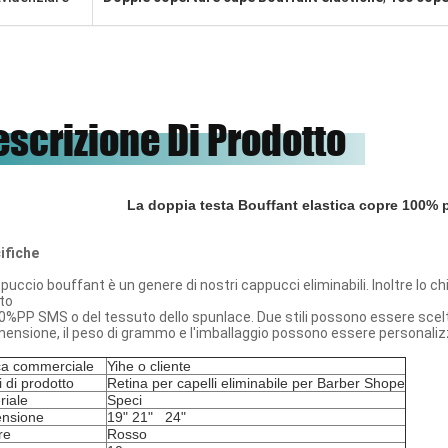
escrizione Di Prodotto
La doppia testa Bouffant elastica copre 100% 
ifiche
ppuccio bouffant è un genere di nostri cappucci eliminabili. Inoltre lo 
tto
0%PP SMS o del tessuto dello spunlace. Due stili possono essere scelti: 
imensione, il peso di grammo e l'imballaggio possono essere personaliz
a commerciale
Yihe o cliente
 di prodotto
Retina per capelli eliminabile per Barber Shope
riale
Speci
nsione
19" 21" 24"
re
Rosso