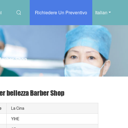
i
Richiedere Un Preventivo
Italian
 Barber Shop
er bellezza Barber Shop
e
La Cina
YIHE