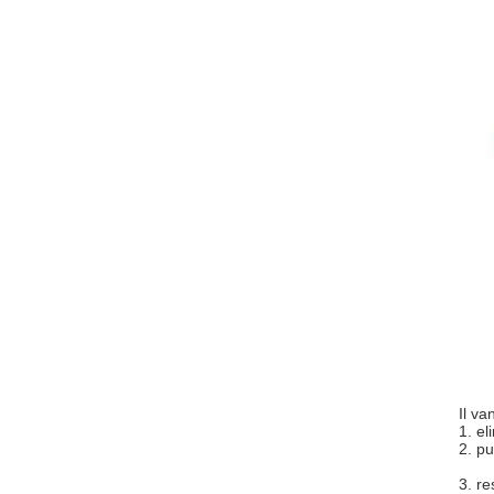
Il va
1. el
2.
pu
3. re