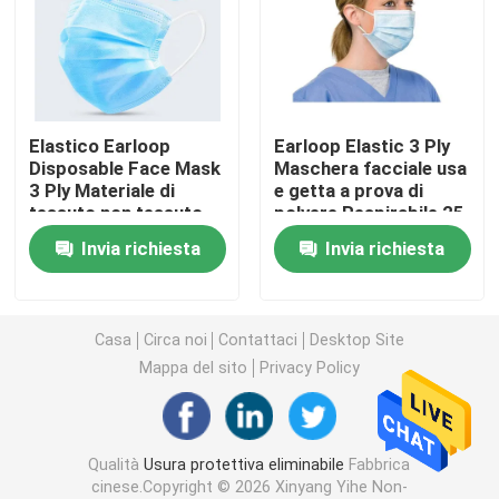
abito chirurgico eliminabile
Di SMS tessuto non
Elastico Earloop
Earloop Elastic 3 Ply
Disposable Face Mask
Maschera facciale usa
3 Ply Materiale di
e getta a prova di
Dei pp tessuto non
tessuto non tessuto
polvere Respirabile 25
Gsm Per l' ospedale
Invia richiesta
Invia richiesta
Abito eliminabile di isolamento
maschera di protezione eliminabile di 3 pieghe
Casa
Circa noi
Contattaci
Desktop Site
Mappa del sito
Privacy Policy
Cappotto eliminabile del laboratorio
Qualità
Usura protettiva eliminabile
Fabbrica
Abiti eliminabili del kimono
cinese.Copyright © 2026 Xinyang Yihe Non-