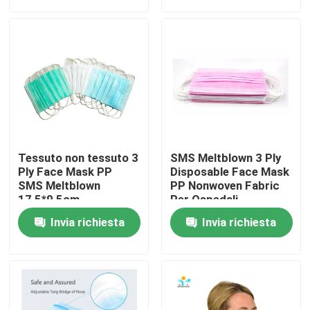
Giro della fabbrica
Controllo di qualità
Contattici
Tessuto non tessuto 3
SMS Meltblown 3 Ply
Richieda una citazione
Ply Face Mask PP
Disposable Face Mask
SMS Meltblown
PP Nonwoven Fabric
17,5*9,5cm
Per Ospedali
impermeabile
Usura protettiva eliminabile
Invia richiesta
Invia richiesta
Vestiti protettivi eliminabili
Tuta protettiva eliminabile