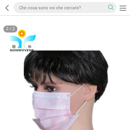
2
/
2