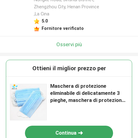
Zhengzhou City, Henan Province
,La Cina
5.0
Fornitore verificato
Osservi più
Ottieni il miglior prezzo per
Maschera di protezione
eliminabile di delicatamente 3
pieghe, maschera di protezione
non tessuta di YIHE 99,9% Bfe
pp
Continua